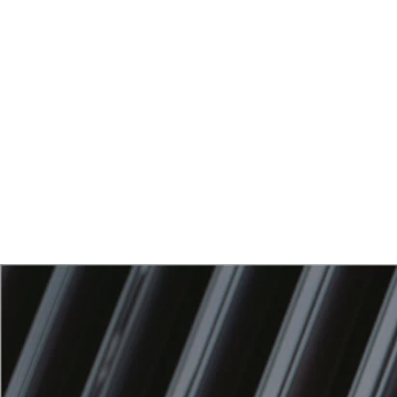
International verfügen wir in 20 Ländern über
Vertriebspartner. Das Sortiment reicht von
günstigen Universalkollektoren bis hin zu
den bekannten Premiumkollektoren der
OPC-Reihe.
KOSTENLOSE BERATUNG