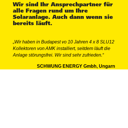
Wir sind Ihr Ansprechpartner für
alle Fragen rund um Ihre
Solaranlage. Auch dann wenn sie
bereits läuft.
„Wir haben in Budapest vo 10 Jahren 4 x 8 SLU12
Kollektoren von AMK installiert, seitdem läuft die
Anlage störungsfrei. Wir sind sehr zufrieden.“
SCHWUNG ENERGY Gmbh, Ungarn
Wir gehören zu den Schweizer
Unternehmen welche mit
Qualität,
Innovation
und
nachhaltigem Denken
Lösungen entwickeln, die unsere
Energieressourcen
schonen. Dies hat