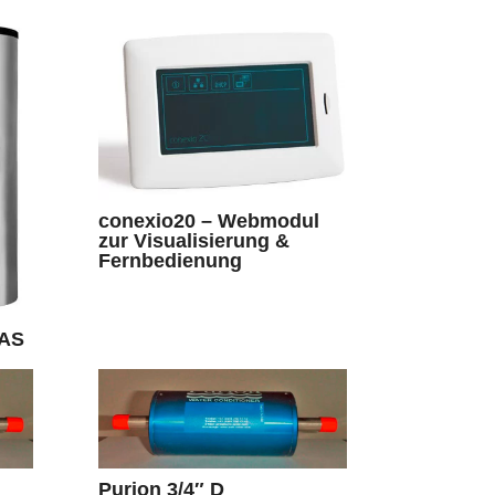
conexio20 – Webmodul
zur Visualisierung &
Fernbedienung
 AS
Purion 3/4″ D